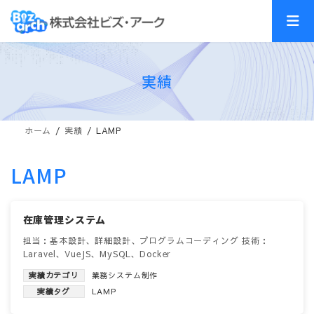
コ
ナ
ン
ビ
テ
ゲ
ン
ー
ツ
シ
実績
へ
ョ
ス
ン
キ
に
ッ
移
ホーム
実績
LAMP
プ
動
LAMP
在庫管理システム
担当：基本設計、詳細設計、プログラムコーディング 技術：
Laravel、VueJS、MySQL、Docker
実績カテゴリ
業務システム制作
実績タグ
LAMP