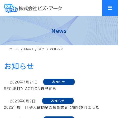
コ
ナ
ン
ビ
テ
ゲ
ン
ー
ツ
シ
News
へ
ョ
ス
ン
キ
に
ッ
移
ホーム
News
全て
お知らせ
プ
動
お知らせ
2026年7月21日
お知らせ
SECURITY ACTION自己宣言
2025年6月9日
お知らせ
2025年度 IT導入補助金支援事業者に採択されました